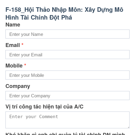
F-158_Hội Thảo Nhập Môn: Xây Dựng Mô 
Hình Tài Chính Đột Phá
Name
Email
*
Mobile
*
Company
Vị trí công tác hiện tại của A/C
Khó khăn gì anh chị quản lý tài chinh DN mình