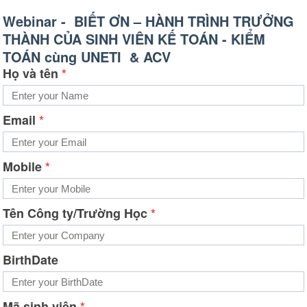
Webinar -  BIẾT ƠN – HÀNH TRÌNH TRƯỞNG 
THÀNH CỦA SINH VIÊN KẾ TOÁN - KIỂM 
TOÁN cùng UNETI  & ACV
Họ và tên
*
Email
*
Mobile
*
Tên Công ty/Trường Học
*
BirthDate
Mã sinh viên
*